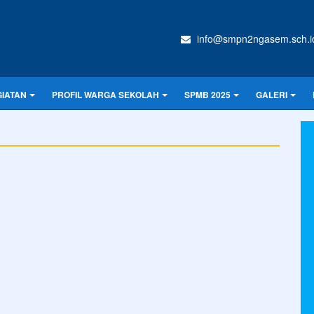
info@smpn2ngasem.sch.i
IATAN
PROFIL WARGA SEKOLAH
SPMB 2025
GALERI