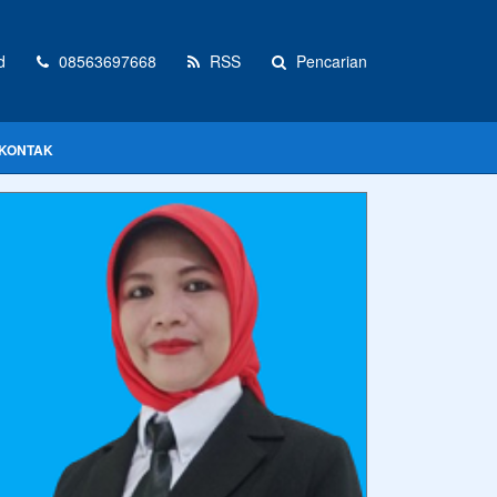
d
08563697668
RSS
Pencarian
KONTAK