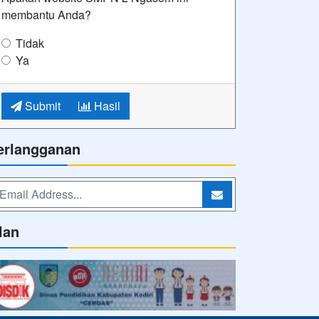
membantu Anda?
Tidak
Ya
Submit
Hasil
erlangganan
lan