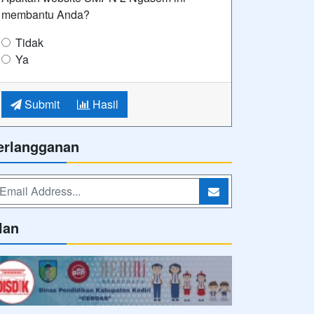
membantu Anda?
Tidak
Ya
Submit
Hasil
erlangganan
lan