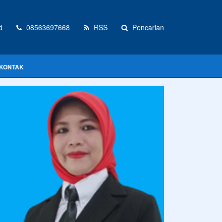
d
08563697668
RSS
Pencarian
KONTAK